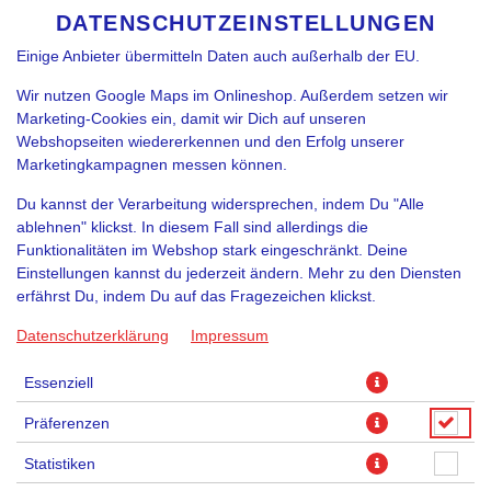
funktioniert. Je nach Funktion können Daten auch an
DATENSCHUTZEINSTELLUNGEN
SPRACHE ÄNDERN
DE
Diensteanbieter zur Weiterverarbeitung weitergegeben werden.
Einige Anbieter übermitteln Daten auch außerhalb der EU.
Wir nutzen Google Maps im Onlineshop. Außerdem setzen wir
Marketing-Cookies ein, damit wir Dich auf unseren
Webshopseiten wiedererkennen und den Erfolg unserer
Marketingkampagnen messen können.
Du kannst der Verarbeitung widersprechen, indem Du "Alle
RANCH DIP
ablehnen" klickst. In diesem Fall sind allerdings die
Funktionalitäten im Webshop stark eingeschränkt. Deine
Einstellungen kannst du jederzeit ändern. Mehr zu den Diensten
erfährst Du, indem Du auf das Fragezeichen klickst.
Datenschutzerklärung
Impressum
Essenziell
Präferenzen
Statistiken