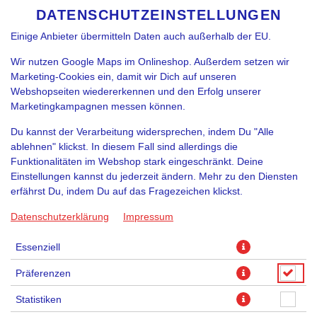
funktioniert. Je nach Funktion können Daten auch an
DATENSCHUTZEINSTELLUNGEN
SPRACHE ÄNDERN
DE
Diensteanbieter zur Weiterverarbeitung weitergegeben werden.
Einige Anbieter übermitteln Daten auch außerhalb der EU.
Wir nutzen Google Maps im Onlineshop. Außerdem setzen wir
Marketing-Cookies ein, damit wir Dich auf unseren
Webshopseiten wiedererkennen und den Erfolg unserer
Marketingkampagnen messen können.
Du kannst der Verarbeitung widersprechen, indem Du "Alle
DETROIT SUGO DIP (VEGAN)
ablehnen" klickst. In diesem Fall sind allerdings die
Funktionalitäten im Webshop stark eingeschränkt. Deine
Einstellungen kannst du jederzeit ändern. Mehr zu den Diensten
erfährst Du, indem Du auf das Fragezeichen klickst.
Datenschutzerklärung
Impressum
Essenziell
Präferenzen
Statistiken