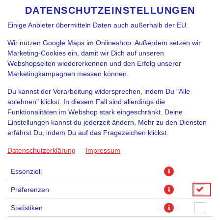
funktioniert. Je nach Funktion können Daten auch an
DATENSCHUTZEINSTELLUNGEN
SPRACHE ÄNDERN
DE
Diensteanbieter zur Weiterverarbeitung weitergegeben werden.
Einige Anbieter übermitteln Daten auch außerhalb der EU.
Wir nutzen Google Maps im Onlineshop. Außerdem setzen wir
Marketing-Cookies ein, damit wir Dich auf unseren
Webshopseiten wiedererkennen und den Erfolg unserer
Marketingkampagnen messen können.
Du kannst der Verarbeitung widersprechen, indem Du "Alle
XL NYC CHEESE SLICE
ablehnen" klickst. In diesem Fall sind allerdings die
Funktionalitäten im Webshop stark eingeschränkt. Deine
Einstellungen kannst du jederzeit ändern. Mehr zu den Diensten
erfährst Du, indem Du auf das Fragezeichen klickst.
Datenschutzerklärung
Impressum
Essenziell
Präferenzen
Statistiken