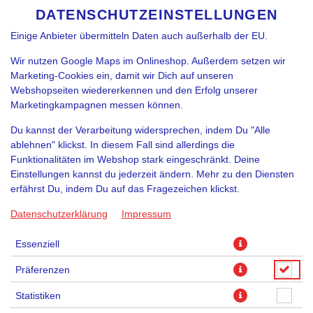
funktioniert. Je nach Funktion können Daten auch an
DATENSCHUTZEINSTELLUNGEN
SPRACHE ÄNDERN
DE
Diensteanbieter zur Weiterverarbeitung weitergegeben werden.
Einige Anbieter übermitteln Daten auch außerhalb der EU.
Wir nutzen Google Maps im Onlineshop. Außerdem setzen wir
Marketing-Cookies ein, damit wir Dich auf unseren
Webshopseiten wiedererkennen und den Erfolg unserer
Marketingkampagnen messen können.
Du kannst der Verarbeitung widersprechen, indem Du "Alle
ablehnen" klickst. In diesem Fall sind allerdings die
Funktionalitäten im Webshop stark eingeschränkt. Deine
Einstellungen kannst du jederzeit ändern. Mehr zu den Diensten
erfährst Du, indem Du auf das Fragezeichen klickst.
Datenschutzerklärung
Impressum
Essenziell
Präferenzen
Statistiken