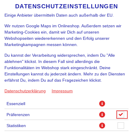
funktioniert. Je nach Funktion können Daten auch an
DATENSCHUTZEINSTELLUNGEN
SPRACHE ÄNDERN
DE
Diensteanbieter zur Weiterverarbeitung weitergegeben werden.
Einige Anbieter übermitteln Daten auch außerhalb der EU.
Wir nutzen Google Maps im Onlineshop. Außerdem setzen wir
Marketing-Cookies ein, damit wir Dich auf unseren
Webshopseiten wiedererkennen und den Erfolg unserer
Marketingkampagnen messen können.
Du kannst der Verarbeitung widersprechen, indem Du "Alle
ablehnen" klickst. In diesem Fall sind allerdings die
Funktionalitäten im Webshop stark eingeschränkt. Deine
Einstellungen kannst du jederzeit ändern. Mehr zu den Diensten
erfährst Du, indem Du auf das Fragezeichen klickst.
Datenschutzerklärung
Impressum
Essenziell
Präferenzen
Statistiken