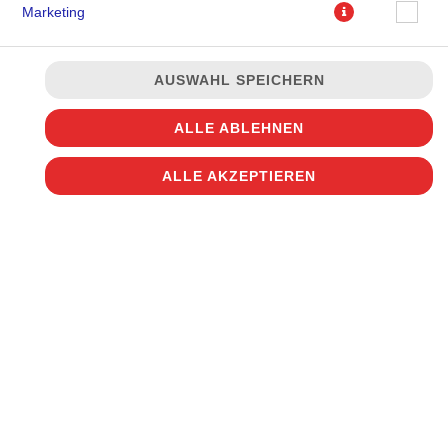
Marketing
AUSWAHL SPEICHERN
ALLE ABLEHNEN
ALLE AKZEPTIEREN
JETZT BESTELLEN
© 2026
Disco Pizza
Impressum
Datenschutz
Datenschutzeinstellungen
Barrierefreiheit
AGB
Lieferdienstsoftware und Webshop von
SIDES