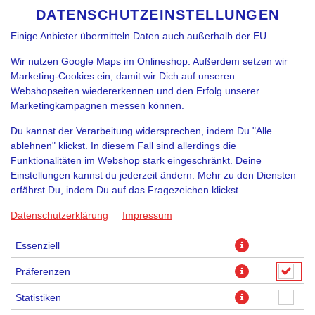
funktioniert. Je nach Funktion können Daten auch an
DATENSCHUTZEINSTELLUNGEN
SPRACHE ÄNDERN
DE
Diensteanbieter zur Weiterverarbeitung weitergegeben werden.
Einige Anbieter übermitteln Daten auch außerhalb der EU.
Wir nutzen Google Maps im Onlineshop. Außerdem setzen wir
Marketing-Cookies ein, damit wir Dich auf unseren
Webshopseiten wiedererkennen und den Erfolg unserer
Marketingkampagnen messen können.
Du kannst der Verarbeitung widersprechen, indem Du "Alle
PROSECCO 1DL
ablehnen" klickst. In diesem Fall sind allerdings die
Funktionalitäten im Webshop stark eingeschränkt. Deine
Einstellungen kannst du jederzeit ändern. Mehr zu den Diensten
erfährst Du, indem Du auf das Fragezeichen klickst.
Datenschutzerklärung
Impressum
Essenziell
Präferenzen
Statistiken