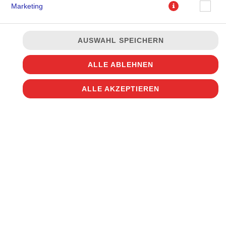
Marketing
Im Detroit-Style gebacken mit knusprigem Rand, hauseigene
AUSWAHL SPEICHERN
Detroit-Tomatensauce, Kirschtomaten, getrocknete
Steinpilze, Peperoncini und Oregano
ALLE ABLEHNEN
JETZT BESTELLEN
ALLE AKZEPTIEREN
© 2026
Disco Pizza
Impressum
Datenschutz
Datenschutzeinstellungen
Barrierefreiheit
AGB
Lieferdienstsoftware und Webshop von
SIDES