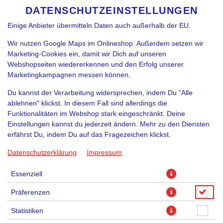
funktioniert. Je nach Funktion können Daten auch an
DATENSCHUTZEINSTELLUNGEN
SPRACHE ÄNDERN
DE
Diensteanbieter zur Weiterverarbeitung weitergegeben werden.
Einige Anbieter übermitteln Daten auch außerhalb der EU.
Wir nutzen Google Maps im Onlineshop. Außerdem setzen wir
Marketing-Cookies ein, damit wir Dich auf unseren
Webshopseiten wiedererkennen und den Erfolg unserer
Marketingkampagnen messen können.
Du kannst der Verarbeitung widersprechen, indem Du "Alle
COSMIC RAINDANCE (VEGAN)
ablehnen" klickst. In diesem Fall sind allerdings die
Funktionalitäten im Webshop stark eingeschränkt. Deine
Einstellungen kannst du jederzeit ändern. Mehr zu den Diensten
erfährst Du, indem Du auf das Fragezeichen klickst.
Datenschutzerklärung
Impressum
Essenziell
Präferenzen
Statistiken