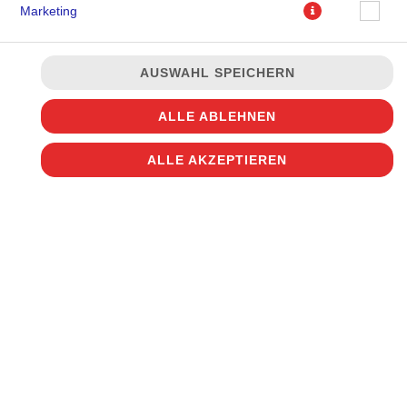
Marketing
AUSWAHL SPEICHERN
ALLE ABLEHNEN
ALLE AKZEPTIEREN
JETZT BESTELLEN
© 2026
Disco Pizza
Impressum
Datenschutz
Datenschutzeinstellungen
Barrierefreiheit
AGB
Lieferdienstsoftware und Webshop von
SIDES