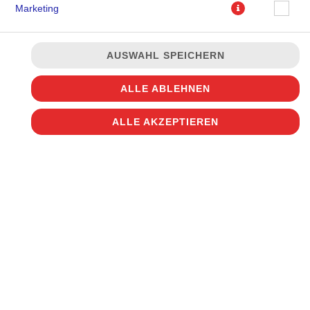
Marketing
AUSWAHL SPEICHERN
JETZT BESTELLEN
ALLE ABLEHNEN
ALLE AKZEPTIEREN
© 2026
Disco Pizza
Impressum
Datenschutz
Datenschutzeinstellungen
Barrierefreiheit
AGB
Lieferdienstsoftware und Webshop von
SIDES