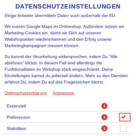
funktioniert. Je nach Funktion können Daten auch an
DATENSCHUTZEINSTELLUNGEN
SPRACHE ÄNDERN
DE
Diensteanbieter zur Weiterverarbeitung weitergegeben werden.
Einige Anbieter übermitteln Daten auch außerhalb der EU.
Wir nutzen Google Maps im Onlineshop. Außerdem setzen wir
Marketing-Cookies ein, damit wir Dich auf unseren
Webshopseiten wiedererkennen und den Erfolg unserer
Marketingkampagnen messen können.
Du kannst der Verarbeitung widersprechen, indem Du "Alle
7UP 3.3DL
ablehnen" klickst. In diesem Fall sind allerdings die
Funktionalitäten im Webshop stark eingeschränkt. Deine
Einstellungen kannst du jederzeit ändern. Mehr zu den Diensten
erfährst Du, indem Du auf das Fragezeichen klickst.
Datenschutzerklärung
Impressum
Essenziell
Präferenzen
Statistiken