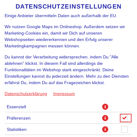
funktioniert. Je nach Funktion können Daten auch an
DATENSCHUTZEINSTELLUNGEN
SPRACHE ÄNDERN
DE
Diensteanbieter zur Weiterverarbeitung weitergegeben werden.
Einige Anbieter übermitteln Daten auch außerhalb der EU.
Wir nutzen Google Maps im Onlineshop. Außerdem setzen wir
Marketing-Cookies ein, damit wir Dich auf unseren
Webshopseiten wiedererkennen und den Erfolg unserer
Marketingkampagnen messen können.
Du kannst der Verarbeitung widersprechen, indem Du "Alle
ablehnen" klickst. In diesem Fall sind allerdings die
Funktionalitäten im Webshop stark eingeschränkt. Deine
Einstellungen kannst du jederzeit ändern. Mehr zu den Diensten
erfährst Du, indem Du auf das Fragezeichen klickst.
Datenschutzerklärung
Impressum
Essenziell
Präferenzen
Statistiken