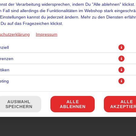
nst der Verarbeitung widersprechen, indem Du "Alle ablehnen" klickst.
 Fall sind allerdings die Funktionalitäten im Webshop stark eingeschrä
Einstellungen kannst du jederzeit ändern. Mehr zu den Diensten erfähr
Du auf das Fragezeichen klickst.
schutzerklärung
Impressum
JETZT BESTELLEN
ziell
erenzen
stiken
eting
AUSWAHL
ALLE
ALLE
SPEICHERN
ABLEHNEN
AKZEPTIE